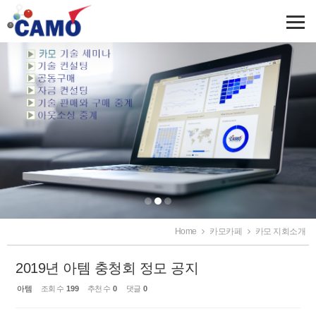
Sketchbook5, 스케치북5
Sketchbook5, 스케치북5
Home
카모카페
카모 지회소개
2019년 아템 충청회 정모 공지
아템
조회 수
199
추천 수
0
댓글
0