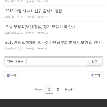
Date
2018.04.09
By
아템
Views
157
2018 아템 서부회 신규 참석자 명함
Date
2018.04.02
By
아템
Views
173
오늘 부경회(부산,경남) 정기 모임 개최 안내
Date
2018.03.23
By
아템
Views
177
2018년도 접착제의 모든것 아템남부회 춘계 정모 개최 안내
Date
2018.03.22
By
아템
Views
104
검색
목록
쓰기
Prev
1
2
Next