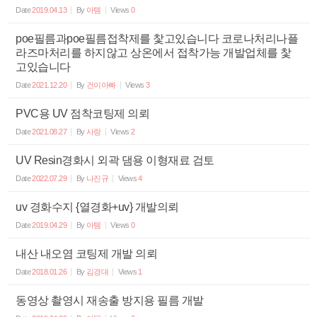
Date
2019.04.13
By
아템
Views
0
poe필름과poe필름접착제를 찿고있습니다 코로나처리나플
라즈마처리를 하지않고 상온에서 접착가능 개발업체를 찿
고있습니다
Date
2021.12.20
By
건이아빠
Views
3
PVC용 UV 점착코팅제 의뢰
Date
2021.08.27
By
사랑
Views
2
UV Resin경화시 외곽 댐용 이형재료 검토
Date
2022.07.29
By
나진규
Views
4
uv 경화수지 {열경화+uv} 개발의뢰
Date
2019.04.29
By
아템
Views
0
내산 내오염 코팅제 개발 의뢰
Date
2018.01.26
By
김경대
Views
1
동영상 촬영시 재송출 방지용 필름 개발