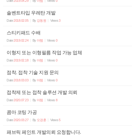
Date
2019.04.29
By
아템
Views
0
솔벤트타입 우레탄 개발
Date
2018.02.05
By
강동원
Views
3
스티키패드 수배
Date
2019.02.24
By
아템
Views
0
이형지 또는 이형필름 작업 가능 업체
Date
2019.02.18
By
아템
Views
0
점착. 접착 기술 지원 문의
Date
2018.03.03
By
아템
Views
0
접착제 또는 접착 솔루션 개발 의뢰
Date
2020.07.23
By
아템
Views
8
콤마 코팅 가공
Date
2020.03.27
By
오경훈
Views
5
패브릭 페인트 개발의뢰 요청합니다.