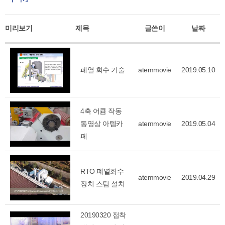
미리보기
제목
글쓴이
날짜
폐열 회수 기술
atemmovie
2019.05.10
4축 어큠 작동
동영상 아템카
atemmovie
2019.05.04
페
RTO 폐열회수
atemmovie
2019.04.29
장치 스팀 설치
20190320 접착