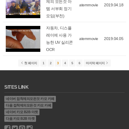
제의 모든것 아
atemmovie
2019.04.18
템 서부회 정기
모임(부천)
자동차, 디스플
레이에 사용 가
atemmovie
2019.04.05
능한 UV 실리콘
OCR
첫 페이지
1
2
3
4
5
6
마지막 페이지
SITES LINK
네이버 접착제의모든것 카모 카페
다음 접착제의모든것 카모 카페
네이버 카모 B2B 마켓
다음 카모 B2B 마켓