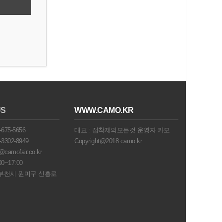
US
WWW.CAMO.KR
675-5656
대표 : 접착제의모든것 운영자 카모
3302-8949
Copyright@2018 camo.kr
amofair.co.kr
0~17:00
 부천시 원미구 신흥로