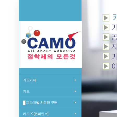
카모카페
카모
█ 제품개발 의뢰와 구매
카모 X [컨퍼런스]