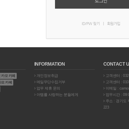
로그인
ID/PW 찾기
|
회원가입
INFORMATION
CONTACT 
개인정보취급
고객센터 : 032-
 카모 카페
메일무단수집거부
고객센터 : 010-
카모 카페
업무 제휴 문의
이메일 : camo@c
아템를 사랑하는 분들에게
업무시간 : 09:0
주소 : 경기도
223