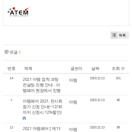
목록
댓글
0
번호
제목
글쓴이
날짜
조회 수
14
2021 아템 접착.코팅
2020.12.13
101
아템
컨설팅 진행 안내 - 아
템페어 현장에서 진행
»
아템페어 2021, 전시회
2020.12.13
86
아템
참가 신청 안내(~12/30
까지 신청시 12%할인)
12
2021 아템페어 [ 제13
2020.12.13
89
아템