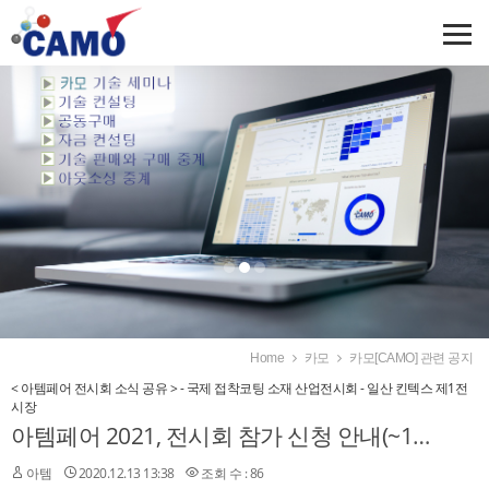
Home
카모
카모[CAMO] 관련 공지
< 아템페어 전시회 소식 공유 > - 국제 접착코팅 소재 산업전시회 - 일산 킨텍스 제1전
시장
아템페어 2021, 전시회 참가 신청 안내(~12/30까지 신청시 12%할인)
아템
2020.12.13 13:38
조회 수 : 86