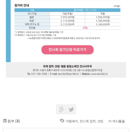
첨부 [
3
]
아템페어
,
전시회 접착
,
코팅
이 게시물을