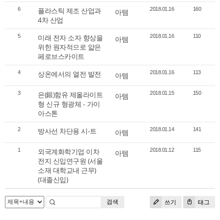
6
플라스틱 제조 산업과
2018.01.16
160
아템
4차 산업
5
미래 전자 소자 향상을
2018.01.16
110
아템
위한 원자적으로 얇은
페로브스카이트
4
상온에서의 열전 발전
2018.01.16
113
아템
3
은(銀)함유 제올라이트
2018.01.15
150
아템
형 신규 형광체 - 가이
아스톤
2
방사선 차단용 시-트
2018.01.14
141
아템
1
외국계화학기업 이차
2018.01.12
115
아템
전지 신입연구원 (서울
소재 대학교내 근무)
(대졸신입)
검색
쓰기
태그