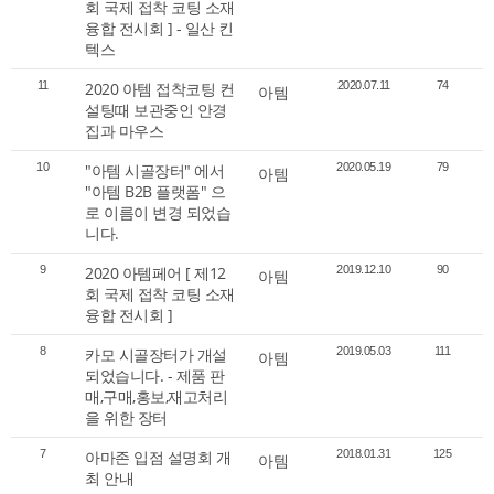
회 국제 접착 코팅 소재
융합 전시회 ] - 일산 킨
텍스
11
2020 아템 접착코팅 컨
2020.07.11
74
아템
설팅때 보관중인 안경
집과 마우스
10
"아템 시골장터" 에서
2020.05.19
79
아템
"아템 B2B 플랫폼" 으
로 이름이 변경 되었습
니다.
9
2020 아템페어 [ 제12
2019.12.10
90
아템
회 국제 접착 코팅 소재
융합 전시회 ]
8
카모 시골장터가 개설
2019.05.03
111
아템
되었습니다. - 제품 판
매,구매,홍보,재고처리
을 위한 장터
7
아마존 입점 설명회 개
2018.01.31
125
아템
최 안내