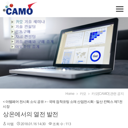
Home
카모
카모[CAMO] 관련 공지
< 아템페어 전시회 소식 공유 > - 국제 접착코팅 소재 산업전시회 - 일산 킨텍스 제1전
시장
상온에서의 열전 발전
아템
2018.01.16 14:30
조회 수 : 113