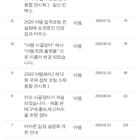
융합 전시회 ] - 일산 킨
텍스
11
2020 아템 접착코팅 컨
2020.07.11
74
아템
설팅때 보관중인 안경
집과 마우스
10
"아템 시골장터" 에서
2020.05.19
79
아템
"아템 B2B 플랫폼" 으
로 이름이 변경 되었습
니다.
9
2020 아템페어 [ 제12
2019.12.10
90
아템
회 국제 접착 코팅 소재
융합 전시회 ]
8
카모 시골장터가 개설
2019.05.03
111
아템
되었습니다. - 제품 판
매,구매,홍보,재고처리
을 위한 장터
7
아마존 입점 설명회 개
2018.01.31
125
아템
최 안내