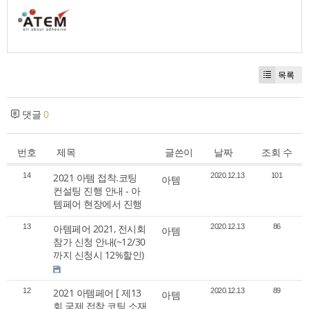
목록
댓글
0
번호
제목
글쓴이
날짜
조회 수
14
2021 아템 접착.코팅
2020.12.13
101
아템
컨설팅 진행 안내 - 아
템페어 현장에서 진행
13
아템페어 2021, 전시회
2020.12.13
86
아템
참가 신청 안내(~12/30
까지 신청시 12%할인)
12
2021 아템페어 [ 제13
2020.12.13
89
아템
회 국제 접착 코팅 소재