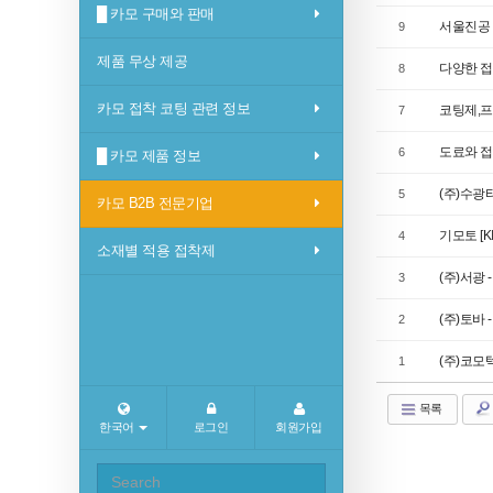
█ 카모 구매와 판매
서울진공 
9
제품 무상 제공
다양한 접착
8
카모 접착 코팅 관련 정보
코팅제,
7
도료와 접
6
█ 카모 제품 정보
(주)수광
5
카모 B2B 전문기업
기모토 [KI
4
소재별 적용 접착제
(주)서광
3
(주)토바
2
(주)코모
1
목록
한국어
로그인
회원가입