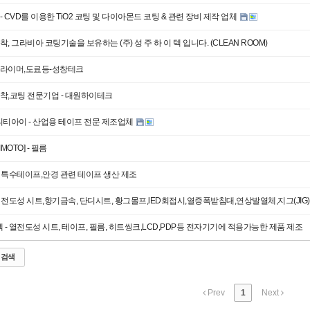
- CVD를 이용한 TiO2 코팅 및 다이아몬드 코팅 & 관련 장비 제작 업체
, 그라비아 코팅기술을 보유하는 (주) 성 주 하 이 텍 입니다. (CLEAN ROOM)
프라이머,도료등-성창테크
착,코팅 전문기업 - 대원하이테크
티티아이 - 산업용 테이프 전문 제조업체
MOTO] - 필름
 - 특수테이프,안경 관련 테이프 생산 제조
 - 전도성 시트,향기금속, 단디시트, 황그몰프,lED회접시,열증폭받침대,연상발열체,지그(JIG)
텍 - 열전도성 시트, 테이프, 필름, 히트씽크,LCD,PDP등 전자기기에 적용가능한 제품 제조
검색
Prev
1
Next