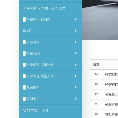
외부 세미나와 컨퍼런스 정보
█ 카모페어 전시회
테이프
█ 카모자료
█ 카모 질문
█ 카모회원 기업소개
번호
(주)알킨
14
█ 카모회원 제품소개
(주)아이
13
█ 제품찾기
셀룰로스 나
12
█ 업체찾기
윈도우 필
11
업체 브랜드 소개
핫멜트 전
10