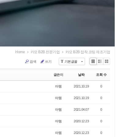
Home
카모 B2B 전문기업
카모 B2B 접착.코팅 제조기업
T
검색
쓰기
기본글꼴
Li
Zi
G
st
n
al
글쓴이
날짜
조회 수
e
le
ry
아템
2021.10.19
0
아템
2021.10.19
0
아템
2021.04.07
0
아템
2020.12.23
0
아템
2020.12.23
0