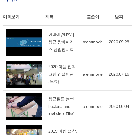
미리보기
제목
글쓴이
날짜
아바비[ABAVI]
항균 항바이러
atemmovie
2020.09.28
스 산업전시회
2020 아템 접착
코팅 컨설팅관
atemmovie
2020.07.16
(무료)
항균필름 (anti
bacteria and
atemmovie
2020.06.04
anti Virus Film)
2019 아템 접착.