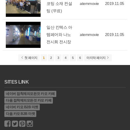
코팅 소재 컨설
atemmovie
2019.11.05
팅 (무료)
일산 킨텍스 아
템페어와 나노
atemmovie
2019.11.05
전시회 전시장
첫 페이지
1
2
3
4
5
6
마지막 페이지
SITES LINK
네이버 접착제의모든것 카모 카페
다음 접착제의모든것 카모 카페
네이버 카모 B2B 마켓
다음 카모 B2B 마켓