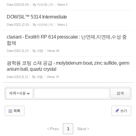
Date
2026.01.05
By
카모메니저
Views
3
DOWSIL™ 5314 Intermediate
Date
2025.12.29
By
카모메니저
Views
1
clariant - Exolit® RP 614 presscake : 난연제,지연제,수성 중
합체
Date
2020.11.23
By
아템
Views
44
광학용 코팅 소재 공급 - molybdenum boat, zinc sulfide, germ
anium ball, quartz crystal
Date
2019.11.11
By
아템
Views
74
검색
목록
쓰기
Prev
1
Next