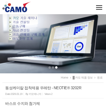
Sketchbook5, 스케치북5
Sketchbook5, 스케치북5
Home
█ 카모 제품 정보
원료
동성케미칼 접착제용 우레탄 - NEOTIE® 3202R
Date
2026.01.19
By
카모메니저
Views
2
바스프 수지와 첨가제