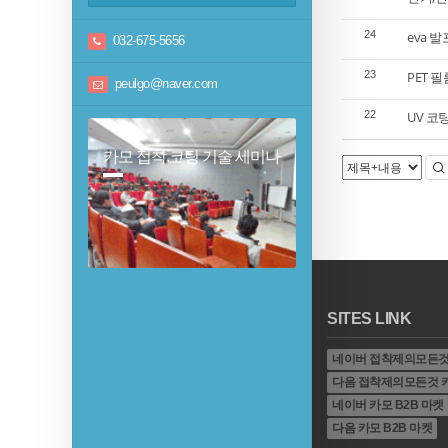
24
eva 
032-675-5656
23
PET 
peulgo@naver.com
22
UV 코
카모 접착.코팅 기술 세미나
SITES LINK
네이버 접착제의모든것
다음 접착제의모든것 
네이버 카모 B2B 마켓
다음 카모 B2B 마켓