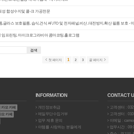
발포성 합성수지및 콜-크 가공전문
필름,글라스 보호필름, 습식,건식 AF,ITO 및 전자패널,비산 ,대전방지,확산 필름 보호 
팅 임프린팅, 마이크로그라비아 콤마코팅,홀로그램
검색
1
첫 페이지
2
3
끝 페이지
INFORMATION
CONTACT 
개인정보취급
고객센터 : 032-
 카모 카페
메일무단수집거부
고객센터 : 010-
카모 카페
업무 제휴 문의
이메일 : camo@c
아템를 사랑하는 분들에게
업무시간 : 09:0
주소 : 경기도