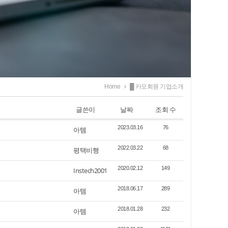
Home
█ 카모회원 기업소개
글쓴이
날짜
조회 수
2023.03.16
76
아템
2022.03.22
68
평택비행
2020.02.12
149
Instech2001
2018.06.17
289
아템
2018.01.28
232
아템