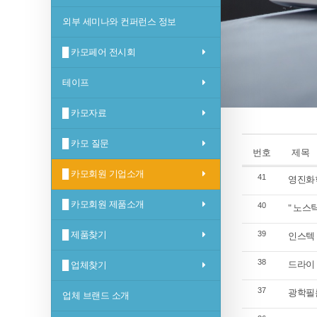
외부 세미나와 컨퍼런스 정보
█ 카모페어 전시회
테이프
█ 카모자료
█ 카모 질문
번호
제목
█ 카모회원 기업소개
41
영진화학
█ 카모회원 제품소개
40
" 노스
█ 제품찾기
39
인스텍 
38
드라이
█ 업체찾기
37
광학필름,
업체 브랜드 소개