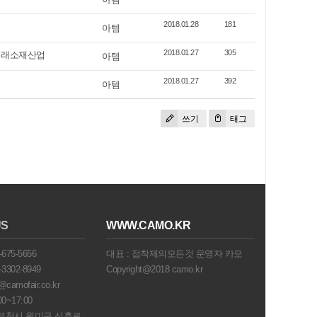
2018.01.28
181
아템
- 미래소재산업
2018.01.27
305
아템
2018.01.27
392
아템
쓰기
태그
US
WWW.CAMO.KR
675-5656
대표 : 접착제의모든것 운영자 카모
3302-8949
Copyright@2018 camo.kr
amofair.co.kr
0~17:00
 부천시 원미구 신흥로