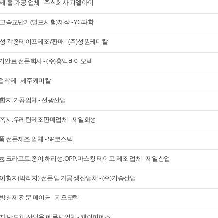
세 홀 가공 업체 - 주식회사 피엘아이
고속교반기(발포시험)제작 - YG과학
성 각종테이프제조/판매 - (주)성원케미칼
안료 전문회사 - (주)홍익바이오텍
n 접착제 - 세주케미칼
합지 가공업체 - 선광산업
에폭시,우레탄제조판매업체 - 제일화성
 전문제조 업체 - SP코스텍
,크라프트,종이,해리성,OPP,마스킹 테이프 제조 업체 - 제일산업
이형지(박리지) 전문 임가공 생산업체 - (주)기승산업
방청제 전문 메이커 - 지오코텍
자,반도체,산업용 에폭시업체 - 케이피에스