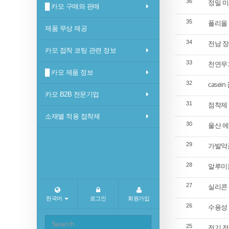
36
정밀 미
█ 카모 구매와 판매
35
폴리올 
제품 무상 제공
34
전남 장
카모 접착 코팅 관련 정보
33
천연무기
█ 카모 제품 정보
32
casei
카모 B2B 전문기업
31
점착제 
소재별 적용 접착제
30
울산 
29
가발약품
28
알루미늄
27
실리콘 
한국어
로그인
회원가입
26
수용성 
25
전기,전