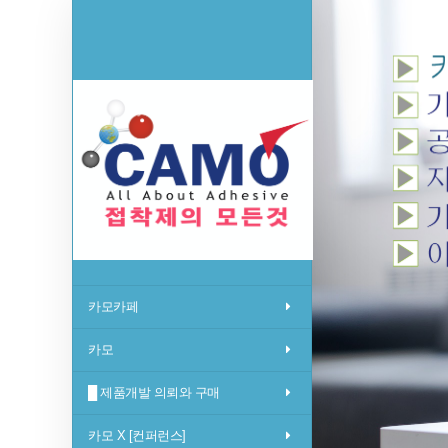
카모카페
카모
█ 제품개발 의뢰와 구매
카모 X [컨퍼런스]