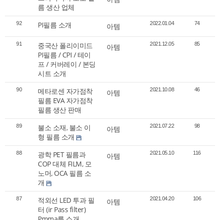
름 생산 업체
92
PI필름 소개
2022.01.04
74
아템
91
중국산 폴리이미드
2021.12.05
85
아템
PI필름 / CPI / 테이
프 / 커버레이 / 본딩
시트 소개
90
메타로센 자가점착
2021.10.08
46
아템
필름 EVA 자가점착
필름 생산 판매
89
불소 소재, 불소 이
2021.07.22
98
아템
형 필름 소개
88
광학 PET 필름과
2021.05.10
116
아템
COP 대체 FILM, 모
노머, OCA 필름 소
개
87
적외선 LED 투과 필
2021.04.20
106
아템
터 (ir Pass filter)
Pmma를 소개