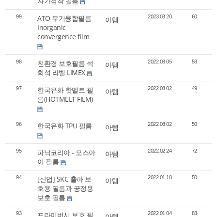
자가점착 필름
99
ATO 무기융합필름
2023.03.20
60
아템
Inorganic
convergence film
98
친환경 보호필름 석
2022.08.05
58
아템
회석 라벨 LIMEX
97
한국유화 핫멜트 필
2022.08.02
49
아템
름(HOTMELT FILM)
96
한국유화 TPU 필름
2022.08.02
50
아템
95
파낙코리아 - 모스아
2022.02.24
72
아템
이 필름
94
[산업] SKC 출하 보
2022.01.18
50
아템
호용 필름과 공정용
보호 필름
93
프라이버시 보호 필
2022.01.04
83
아템