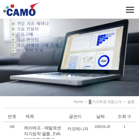
Home
█ 카모회원 제품소개
필름
번호
제목
글쓴이
날짜
조회 수
100
케비에프 - 메탈로센
2026.01.28
1
카모메니저
자가점착 필름 , EVA