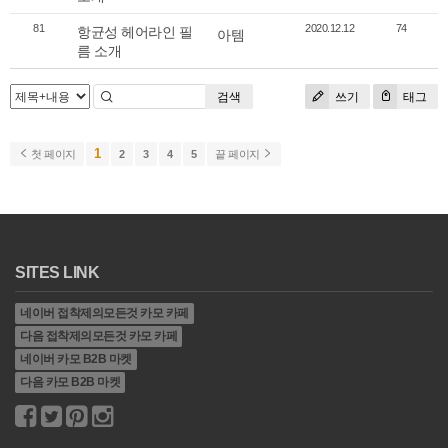
81
항균성 헤어라인 필
2020.12.12
74
아템
름 소개
검색
쓰기
태그
1
첫 페이지
2
3
4
5
끝 페이지
SITES LINK
네이버 접착제의모든것 카모 카페
다음 접착제의모든것 카모 카페
네이버 카모 B2B 마켓
다음 카모 B2B 마켓