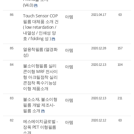
(V4.0)
86
Touch Sensor COP
2021.04.17
63
아템
필름 대체품 소개 건
( low retardation /
내열성 / 인쇄성 양
호 / folding 성 )
85
열융착필름 (열경화
2020.12.28
157
아템
성)
84
불소이형필름 실리
2020.12.13
104
아템
콘이형 MRF 전사이
형 아크릴점착 실리
콘점착 특수기능성
이형 제품소개
83
불소소재, 불소이형
2020.12.13
211
아템
필름 개발 제조사-
필름 소개
82
에스에이치글로벌 -
2020.12.12
63
아템
장폭 PET 이형필름
소개