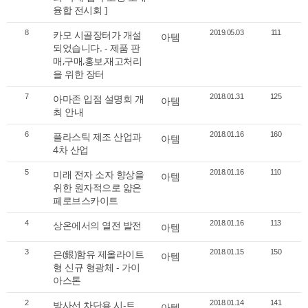
융합 전시회 ]
8
카모 시골장터가 개설
2019.05.03
111
아템
되었습니다. - 제품 판
매,구매,홍보,재고처리
을 위한 장터
7
아마존 입점 설명회 개
2018.01.31
125
아템
최 안내
6
플라스틱 제조 산업과
2018.01.16
160
아템
4차 산업
5
미래 전자 소자 향상을
2018.01.16
110
아템
위한 원자적으로 얇은
페로브스카이트
4
상온에서의 열전 발전
2018.01.16
113
아템
3
은(銀)함유 제올라이트
2018.01.15
150
아템
형 신규 형광체 - 가이
아스톤
2
방사선 차단용 시-트
2018.01.14
141
아템