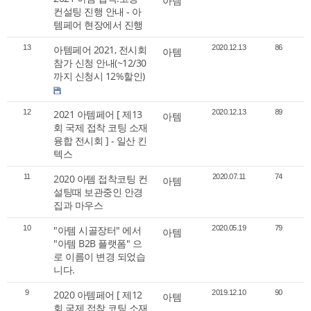
아템
컨설팅 진행 안내 - 아
템페어 현장에서 진행
13
아템페어 2021, 전시회
2020.12.13
86
아템
참가 신청 안내(~12/30
까지 신청시 12%할인)
12
2021 아템페어 [ 제13
2020.12.13
89
아템
회 국제 접착 코팅 소재
융합 전시회 ] - 일산 킨
텍스
11
2020 아템 접착코팅 컨
2020.07.11
74
아템
설팅때 보관중인 안경
집과 마우스
10
"아템 시골장터" 에서
2020.05.19
79
아템
"아템 B2B 플랫폼" 으
로 이름이 변경 되었습
니다.
9
2020 아템페어 [ 제12
2019.12.10
90
아템
회 국제 접착 코팅 소재