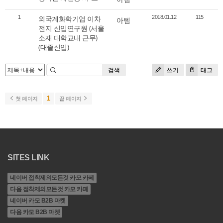
1
외국계화학기업 이차
2018.01.12
115
아템
전지 신입연구원 (서울
소재 대학교내 근무)
(대졸신입)
검색
쓰기
태그
1
첫 페이지
끝 페이지
SITES LINK
네이버 접착제의모든것 카모 카페
다음 접착제의모든것 카모 카페
네이버 카모 B2B 마켓
다음 카모 B2B 마켓