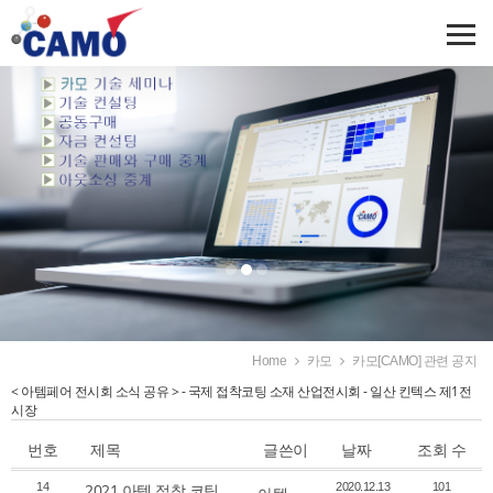
Home
카모
카모[CAMO] 관련 공지
< 아템페어 전시회 소식 공유 > - 국제 접착코팅 소재 산업전시회 - 일산 킨텍스 제1전
시장
번호
제목
글쓴이
날짜
조회 수
14
2021 아템 접착.코팅
2020.12.13
101